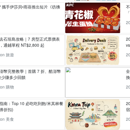
t 4P 攜手伊莎貝•雨蓓推出短片《彷彿
「
2
丸去石垣島攻略｜7 房型正式票價表
2
通鋪單程 NT$2,800 起
v
pon 旅遊
2
酷澎幣完整教學｜首購 7 折、酷澎幣
全
會少賺多少回饋
換
pon 購物
2
指南：Top 10 必吃吃到飽/米其林餐
2
券折扣)
pon 美食
2