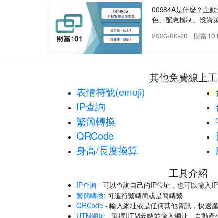
00984A是什麼？主動
色、配息機制、投資
2026-06-20
財富10
其他免費線上工
表情符號(emoji)
IP查詢
繁簡轉換
QRCode
身高/長度換算
工具介紹
IP查詢
- 可以查詢自己的IP位址，也可以輸入I
繁簡轉換
: 可進行繁轉簡或是簡轉繁
QRCode
- 輸入網址或是任何其他資訊，快速產
UTM網址
- 選擇UTM參數並輸入網址，自動產