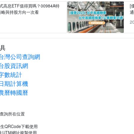
式高息ETF值得買嗎？00984A特
[
策略與持股方向一次看
1
2
具
台灣公司查詢網
台股資訊網
字數統計
日期計算機
農曆轉國曆
P查詢所在位置
生QRCode下載使用
生UTM網址複製使用