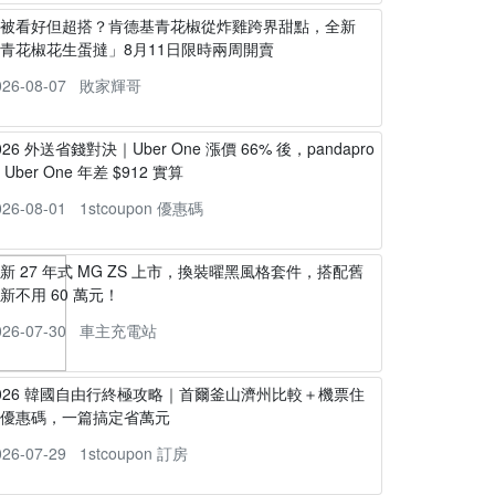
不被看好但超搭？肯德基青花椒從炸雞跨界甜點，全新
青花椒花生蛋撻」8月11日限時兩周開賣
026-08-07
敗家輝哥
026 外送省錢對決｜Uber One 漲價 66% 後，pandapro
s Uber One 年差 $912 實算
026-08-01
1stcoupon 優惠碼
新 27 年式 MG ZS 上市，換裝曜黑風格套件，搭配舊
新不用 60 萬元！
026-07-30
車主充電站
026 韓國自由行終極攻略｜首爾釜山濟州比較＋機票住
宿優惠碼，一篇搞定省萬元
026-07-29
1stcoupon 訂房