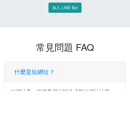
加入 LINE Bot
常見問題 FAQ
什麼是短網址？
短網址是一種將長網址轉換成簡短網址的服
務，讓您可以更方便地分享連結。
使用短網址有什麼好處？