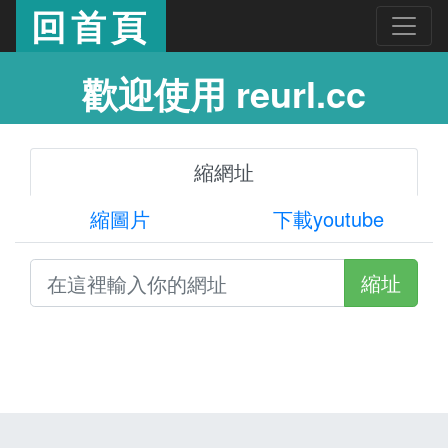
回首頁
歡迎使用 reurl.cc
縮網址
縮圖片
下載youtube
縮址