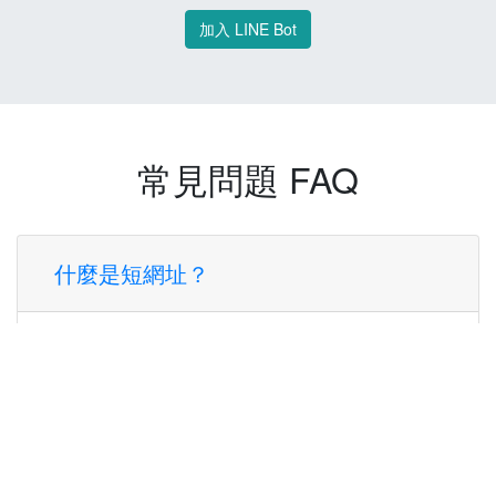
加入 LINE Bot
常見問題 FAQ
什麼是短網址？
短網址是一種將長網址轉換成簡短網址的服
務，讓您可以更方便地分享連結。
使用短網址有什麼好處？