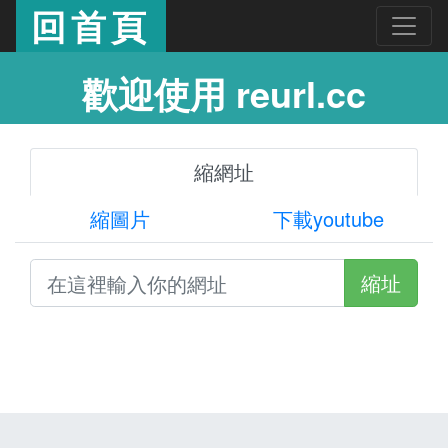
回首頁
歡迎使用 reurl.cc
縮網址
縮圖片
下載youtube
縮址