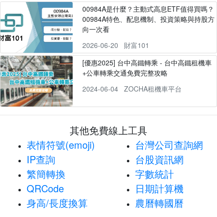
00984A是什麼？主動式高息ETF值得買嗎？
00984A特色、配息機制、投資策略與持股方
向一次看
2026-06-20
財富101
[優惠2025] 台中高鐵轉乘 - 台中高鐵租機車
+公車轉乘交通免費完整攻略
2024-06-04
ZOCHA租機車平台
其他免費線上工具
表情符號(emoji)
台灣公司查詢網
IP查詢
台股資訊網
繁簡轉換
字數統計
QRCode
日期計算機
身高/長度換算
農曆轉國曆