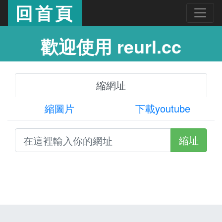
回首頁
歡迎使用 reurl.cc
縮網址
縮圖片
下載youtube
縮址