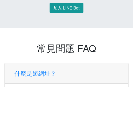
加入 LINE Bot
常見問題 FAQ
什麼是短網址？
短網址是一種將長網址轉換成簡短網址的服
務，讓您可以更方便地分享連結。
使用短網址有什麼好處？