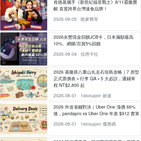
肯德基攜手《新世紀福音戰士》8/11霸脆覺
醒 首度跨界台灣速食品牌！
2026-08-05
敗家輝哥
2026永豐現金回饋JCB卡，日本滿額最高
10%、網購/百貨5%回饋
2026-08-04
信用卡社
2026 基隆搭八重山丸去石垣島攻略｜7 房型
正式票價表＋行李 QA＋5 大必訪，通鋪單
程 NT$2,800 起
2026-08-01
1stcoupon 旅遊
2026 外送省錢對決｜Uber One 漲價 66%
後，pandapro vs Uber One 年差 $912 實算
2026-08-01
1stcoupon 優惠碼