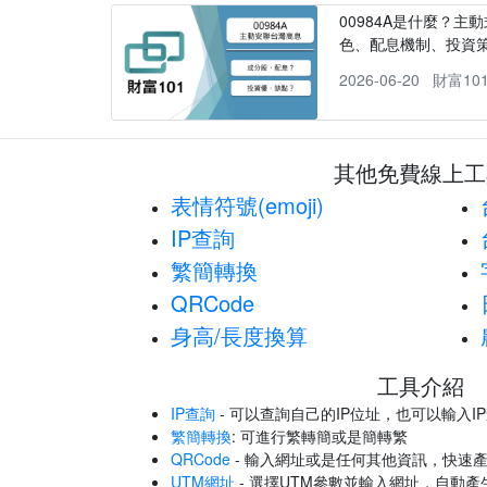
00984A是什麼？主動
色、配息機制、投資
2026-06-20
財富10
其他免費線上工
表情符號(emoji)
IP查詢
繁簡轉換
QRCode
身高/長度換算
工具介紹
IP查詢
- 可以查詢自己的IP位址，也可以輸入I
繁簡轉換
: 可進行繁轉簡或是簡轉繁
QRCode
- 輸入網址或是任何其他資訊，快速產
UTM網址
- 選擇UTM參數並輸入網址，自動產