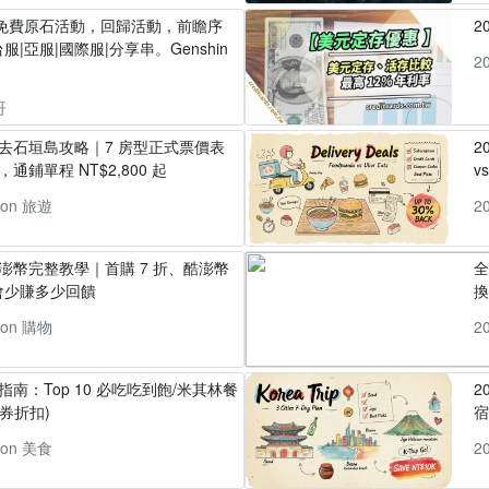
】免費原石活動，回歸活動，前瞻序
2
|亞服|國際服|分享串。Genshin
2
哥
丸去石垣島攻略｜7 房型正式票價表
2
通鋪單程 NT$2,800 起
v
pon 旅遊
2
酷澎幣完整教學｜首購 7 折、酷澎幣
全
會少賺多少回饋
換
pon 購物
2
指南：Top 10 必吃吃到飽/米其林餐
2
券折扣)
pon 美食
2