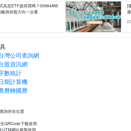
式高息ETF值得買嗎？00984A特
[
策略與持股方向一次看
1
2
具
台灣公司查詢網
台股資訊網
字數統計
日期計算機
農曆轉國曆
P查詢所在位置
生QRCode下載使用
生UTM網址複製使用