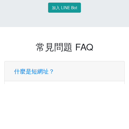
加入 LINE Bot
常見問題 FAQ
什麼是短網址？
短網址是一種將長網址轉換成簡短網址的服
務，讓您可以更方便地分享連結。
使用短網址有什麼好處？