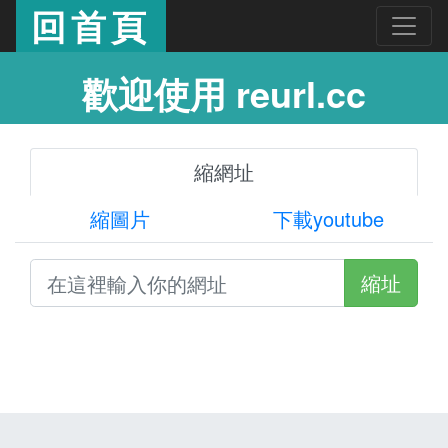
回首頁
歡迎使用 reurl.cc
縮網址
縮圖片
下載youtube
縮址