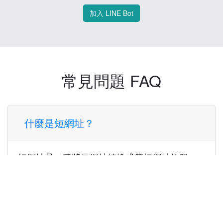
加入 LINE Bot
常見問題 FAQ
什麼是短網址？
短網址是一種將長網址轉換成簡短網址的服
務，讓您可以更方便地分享連結。
使用短網址有什麼好處？