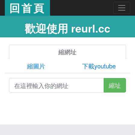
回首頁
歡迎使用 reurl.cc
縮網址
縮圖片
下載youtube
縮址