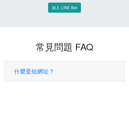
加入 LINE Bot
常見問題 FAQ
什麼是短網址？
短網址是一種將長網址轉換成簡短網址的服
務，讓您可以更方便地分享連結。
使用短網址有什麼好處？