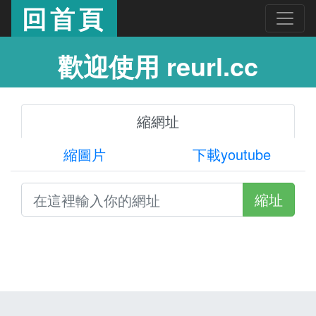
回首頁
歡迎使用 reurl.cc
縮網址
縮圖片
下載youtube
縮址