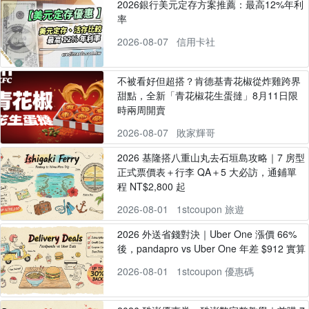
2026銀行美元定存方案推薦：最高12%年利
率
2026-08-07
信用卡社
不被看好但超搭？肯德基青花椒從炸雞跨界
甜點，全新「青花椒花生蛋撻」8月11日限
時兩周開賣
2026-08-07
敗家輝哥
2026 基隆搭八重山丸去石垣島攻略｜7 房型
正式票價表＋行李 QA＋5 大必訪，通鋪單
程 NT$2,800 起
2026-08-01
1stcoupon 旅遊
2026 外送省錢對決｜Uber One 漲價 66%
後，pandapro vs Uber One 年差 $912 實算
2026-08-01
1stcoupon 優惠碼