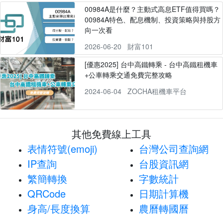
00984A是什麼？主動式高息ETF值得買嗎？
00984A特色、配息機制、投資策略與持股方
向一次看
2026-06-20
財富101
[優惠2025] 台中高鐵轉乘 - 台中高鐵租機車
+公車轉乘交通免費完整攻略
2024-06-04
ZOCHA租機車平台
其他免費線上工具
表情符號(emoji)
台灣公司查詢網
IP查詢
台股資訊網
繁簡轉換
字數統計
QRCode
日期計算機
身高/長度換算
農曆轉國曆