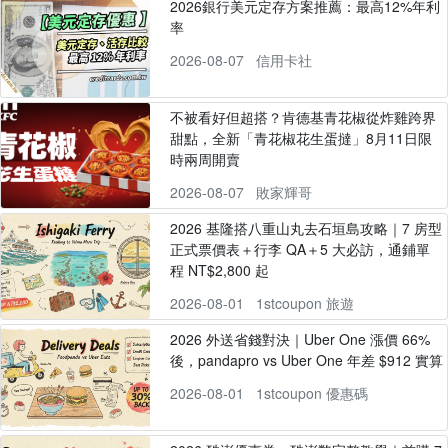
2026銀行美元定存方案推薦：最高12%年利
率
2026-08-07
信用卡社
不被看好但超搭？肯德基青花椒從炸雞跨界
甜點，全新「青花椒花生蛋撻」8月11日限
時兩周開賣
2026-08-07
敗家輝哥
2026 基隆搭八重山丸去石垣島攻略｜7 房型
正式票價表＋行李 QA＋5 大必訪，通鋪單
程 NT$2,800 起
2026-08-01
1stcoupon 旅遊
2026 外送省錢對決｜Uber One 漲價 66%
後，pandapro vs Uber One 年差 $912 實算
2026-08-01
1stcoupon 優惠碼