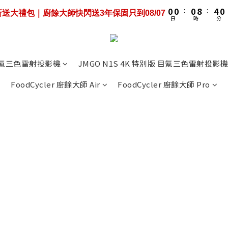
1
1
1
1
1
1
9
9
5
5
1
1
3
3
5
5
5
9
5
0
0
0
0
:
:
0
0
8
8
:
:
4
4
0
0
9折送大禮包｜廚餘大師快閃送3年保固只到08/07
9折送大禮包｜廚餘大師快閃送3年保固只到08/07
2
2
4
4
4
8
4
日
日
時
時
分
分
7
7
3
3
1
1
3
3
3
7
3
6
6
2
2
0
0
:
機優惠+3年保固即將結束❤️‍🔥限時55折+送100吋大布幕 到08/07
2
2
2
6
2
5
5
1
1
日
1
1
1
9
5
1
4
4
0
0
4K 目氪三色雷射投影機
JMGO N1S 4K 特別版 目氪三色雷射投影機
0
0
:
0
8
:
4
0
3
3
9折送大禮包｜廚餘大師快閃送3年保固只到08/07
日
時
分
7
3
2
2
FoodCycler 廚餘大師 Air
FoodCycler 廚餘大師 Pro
6
2
1
1
5
1
0
0
4
0
3
2
1
0