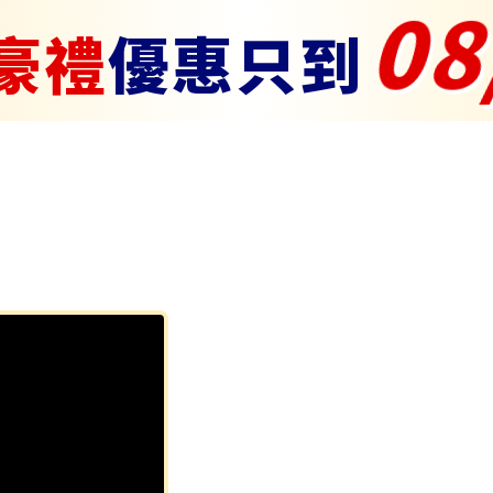
08
豪禮
優惠只到