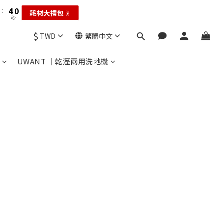
3
2
7
3
7
3
4
9
4
4
6
:
:
2
1
6
耗材大禮包☝️
耗材大禮包☝️
2
6
2
3
8
3
秒
秒
3
5
1
0
5
1
9
5
1
2
7
2
2
4
0
4
$
0
8
:
4
0
:
TWD
繁體中文
1
6
輸碼享現折☝️
1
1
3
時
分
秒
3
7
3
0
5
0
0
2
2
6
2
4
:
UWANT ｜乾溼兩用洗地機
1
耗材大禮包☝️
1
5
1
秒
3
0
0
4
0
2
3
1
2
0
1
0