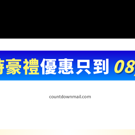
時豪禮
優惠只到
08