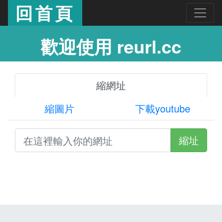
回首頁
歡迎使用 reurl.cc
縮網址
縮圖片
下載youtube
縮址