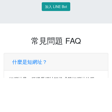
加入 LINE Bot
常見問題 FAQ
什麼是短網址？
短網址是一種將長網址轉換成簡短網址的服
務，讓您可以更方便地分享連結。
使用短網址有什麼好處？