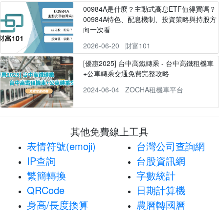
00984A是什麼？主動式高息ETF值得買嗎？
00984A特色、配息機制、投資策略與持股方
向一次看
2026-06-20
財富101
[優惠2025] 台中高鐵轉乘 - 台中高鐵租機車
+公車轉乘交通免費完整攻略
2024-06-04
ZOCHA租機車平台
其他免費線上工具
表情符號(emoji)
台灣公司查詢網
IP查詢
台股資訊網
繁簡轉換
字數統計
QRCode
日期計算機
身高/長度換算
農曆轉國曆