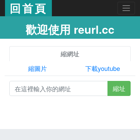
回首頁
歡迎使用 reurl.cc
縮網址
縮圖片
下載youtube
縮址