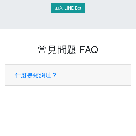
加入 LINE Bot
常見問題 FAQ
什麼是短網址？
短網址是一種將長網址轉換成簡短網址的服
務，讓您可以更方便地分享連結。
使用短網址有什麼好處？