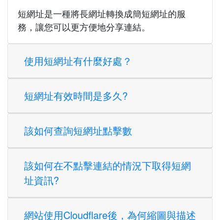
LINE Bot
只要將長網址傳送給 Reurl 的 LINE Bot，系統會立即
自動產生一個專屬短網址回傳給你。無需打開網頁或
安裝額外 App，就能快速縮短連結，讓分享更方便、
訊息更簡潔。