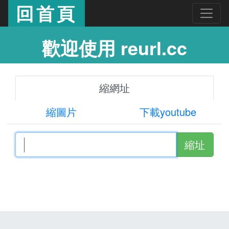
回首頁
歡迎使用 reurl.cc
縮網址
縮圖片
下載youtube
縮址