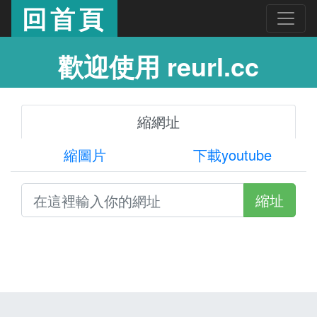
回首頁
歡迎使用 reurl.cc
縮網址
縮圖片
下載youtube
縮址