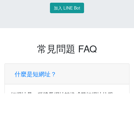
加入 LINE Bot
常見問題 FAQ
什麼是短網址？
短網址是一種將長網址轉換成簡短網址的服
務，讓您可以更方便地分享連結。
使用短網址有什麼好處？