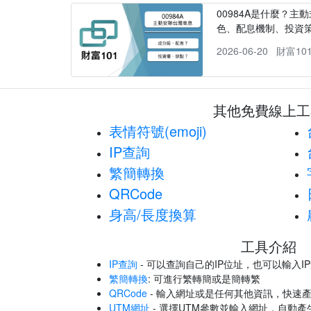
00984A是什麼？主動
色、配息機制、投資
2026-06-20
財富10
其他免費線上工
表情符號(emoji)
IP查詢
繁簡轉換
QRCode
身高/長度換算
工具介紹
IP查詢
- 可以查詢自己的IP位址，也可以輸入I
繁簡轉換
: 可進行繁轉簡或是簡轉繁
QRCode
- 輸入網址或是任何其他資訊，快速產
UTM網址
- 選擇UTM參數並輸入網址，自動產