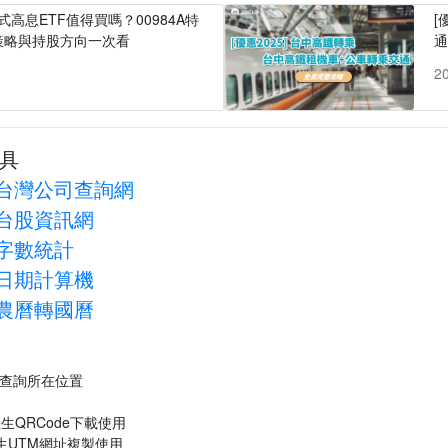
式高息ETF值得買嗎？00984A特
[
策略與持股方向一次看
1
2
具
台灣公司查詢網
台股資訊網
字數統計
日期計算機
農曆轉國曆
P查詢所在位置
生QRCode下載使用
生UTM網址複製使用