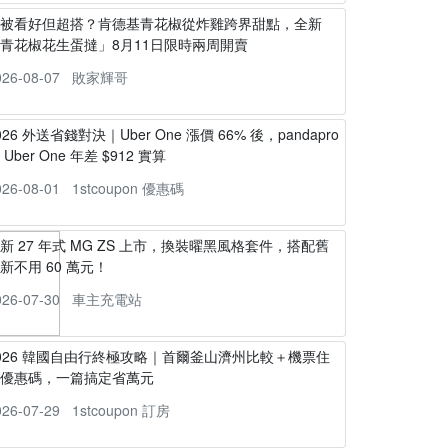
不被看好但超搭？肯德基青花椒從炸雞跨界甜點，全新
青花椒花生蛋撻」8月11日限時兩周開賣
026-08-07
敗家輝哥
026 外送省錢對決｜Uber One 漲價 66% 後，pandapro
s Uber One 年差 $912 實算
026-08-01
1stcoupon 優惠碼
新 27 年式 MG ZS 上市，換裝曜黑風格套件，搭配舊
新不用 60 萬元！
026-07-30
車主充電站
026 韓國自由行終極攻略｜首爾釜山濟州比較＋機票住
宿優惠碼，一篇搞定省萬元
026-07-29
1stcoupon 訂房