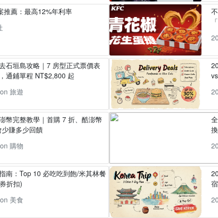
方案推薦：最高12%年利率
「
社
2
丸去石垣島攻略｜7 房型正式票價表
2
通鋪單程 NT$2,800 起
v
pon 旅遊
2
酷澎幣完整教學｜首購 7 折、酷澎幣
全
會少賺多少回饋
換
pon 購物
2
指南：Top 10 必吃吃到飽/米其林餐
2
券折扣)
pon 美食
2