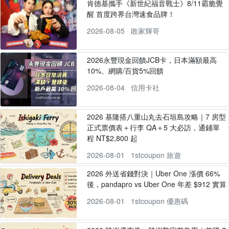
肯德基攜手《新世紀福音戰士》8/11霸脆覺
醒 首度跨界台灣速食品牌！
2026-08-05
敗家輝哥
2026永豐現金回饋JCB卡，日本滿額最高
10%、網購/百貨5%回饋
2026-08-04
信用卡社
2026 基隆搭八重山丸去石垣島攻略｜7 房型
正式票價表＋行李 QA＋5 大必訪，通鋪單
程 NT$2,800 起
2026-08-01
1stcoupon 旅遊
2026 外送省錢對決｜Uber One 漲價 66%
後，pandapro vs Uber One 年差 $912 實算
2026-08-01
1stcoupon 優惠碼