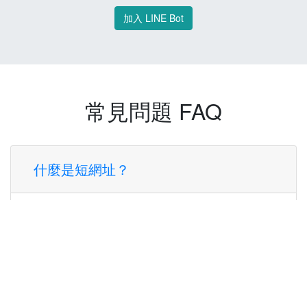
加入 LINE Bot
常見問題 FAQ
什麼是短網址？
短網址是一種將長網址轉換成簡短網址的服
務，讓您可以更方便地分享連結。
使用短網址有什麼好處？