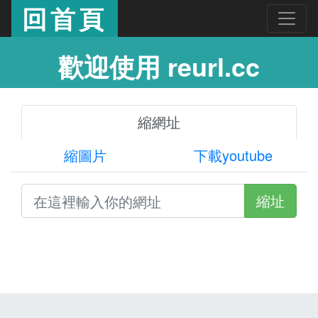
回首頁
歡迎使用 reurl.cc
縮網址
縮圖片
下載youtube
縮址