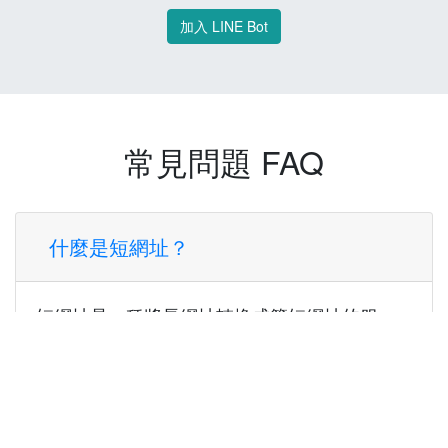
加入 LINE Bot
常見問題 FAQ
什麼是短網址？
短網址是一種將長網址轉換成簡短網址的服
務，讓您可以更方便地分享連結。
使用短網址有什麼好處？