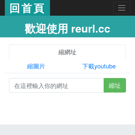
回首頁
歡迎使用 reurl.cc
縮網址
縮圖片
下載youtube
縮址