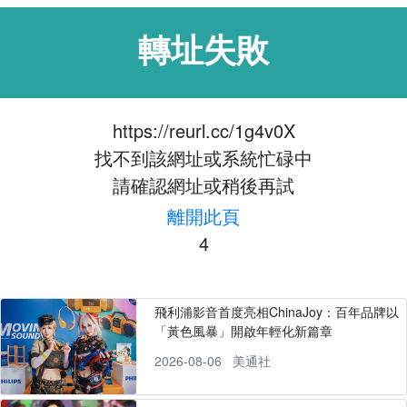
轉址失敗
https://reurl.cc/1g4v0X
找不到該網址或系統忙碌中
請確認網址或稍後再試
離開此頁
4
飛利浦影音首度亮相ChinaJoy：百年品牌以
「黃色風暴」開啟年輕化新篇章
2026-08-06
美通社