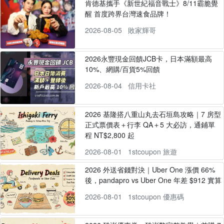
肯德基攜手《新世紀福音戰士》8/11霸脆覺
醒 首度跨界台灣速食品牌！
2026-08-05
敗家輝哥
2026永豐現金回饋JCB卡，日本滿額最高
10%、網購/百貨5%回饋
2026-08-04
信用卡社
2026 基隆搭八重山丸去石垣島攻略｜7 房型
正式票價表＋行李 QA＋5 大必訪，通鋪單
程 NT$2,800 起
2026-08-01
1stcoupon 旅遊
2026 外送省錢對決｜Uber One 漲價 66%
後，pandapro vs Uber One 年差 $912 實算
2026-08-01
1stcoupon 優惠碼