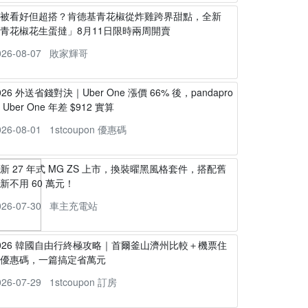
不被看好但超搭？肯德基青花椒從炸雞跨界甜點，全新
青花椒花生蛋撻」8月11日限時兩周開賣
026-08-07
敗家輝哥
026 外送省錢對決｜Uber One 漲價 66% 後，pandapro
s Uber One 年差 $912 實算
026-08-01
1stcoupon 優惠碼
新 27 年式 MG ZS 上市，換裝曜黑風格套件，搭配舊
新不用 60 萬元！
026-07-30
車主充電站
026 韓國自由行終極攻略｜首爾釜山濟州比較＋機票住
宿優惠碼，一篇搞定省萬元
026-07-29
1stcoupon 訂房