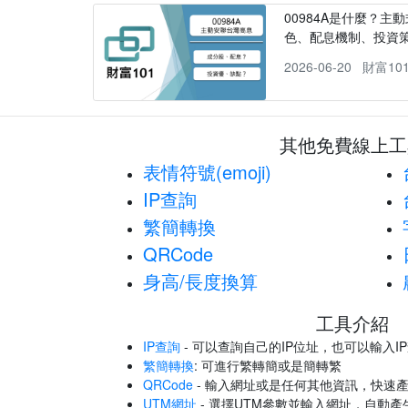
00984A是什麼？主動
色、配息機制、投資
2026-06-20
財富10
其他免費線上工
表情符號(emoji)
IP查詢
繁簡轉換
QRCode
身高/長度換算
工具介紹
IP查詢
- 可以查詢自己的IP位址，也可以輸入I
繁簡轉換
: 可進行繁轉簡或是簡轉繁
QRCode
- 輸入網址或是任何其他資訊，快速產
UTM網址
- 選擇UTM參數並輸入網址，自動產