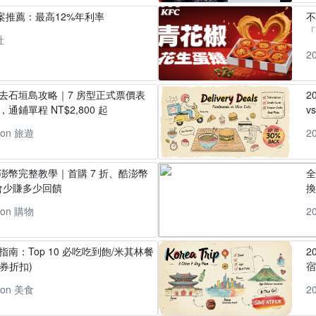
方案推薦：最高12%年利率
「
社
2
丸去石垣島攻略｜7 房型正式票價表
2
通鋪單程 NT$2,800 起
v
pon 旅遊
2
酷澎幣完整教學｜首購 7 折、酷澎幣
全
會少賺多少回饋
換
pon 購物
2
指南：Top 10 必吃吃到飽/米其林餐
2
券折扣)
pon 美食
2