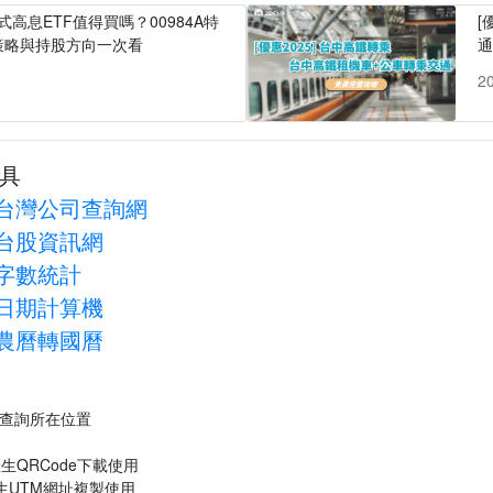
式高息ETF值得買嗎？00984A特
[
策略與持股方向一次看
1
2
具
台灣公司查詢網
台股資訊網
字數統計
日期計算機
農曆轉國曆
P查詢所在位置
生QRCode下載使用
生UTM網址複製使用