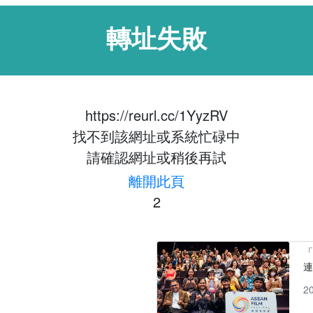
轉址失敗
https://reurl.cc/1YyzRV
找不到該網址或系統忙碌中
請確認網址或稍後再試
離開此頁
2
「
2