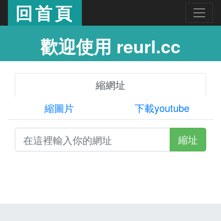
回首頁
歡迎使用 reurl.cc
縮網址
縮圖片
下載youtube
縮址