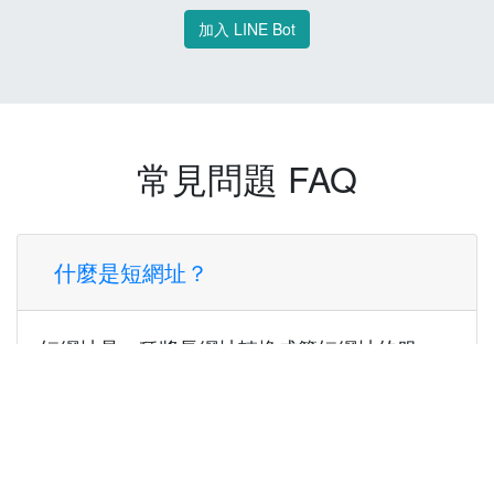
加入 LINE Bot
常見問題 FAQ
什麼是短網址？
短網址是一種將長網址轉換成簡短網址的服
務，讓您可以更方便地分享連結。
使用短網址有什麼好處？