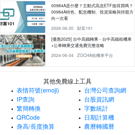
00984A是什麼？主動式高息ETF值得買嗎？
00984A特色、配息機制、投資策略與持股方
向一次看
2026-06-20
財富101
[優惠2025] 台中高鐵轉乘 - 台中高鐵租機車
+公車轉乘交通免費完整攻略
2024-06-04
ZOCHA租機車平台
其他免費線上工具
表情符號(emoji)
台灣公司查詢網
IP查詢
台股資訊網
繁簡轉換
字數統計
QRCode
日期計算機
身高/長度換算
農曆轉國曆