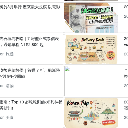
」將於8月舉行 歷來最大規模 以電影
2
2
丸去石垣島攻略｜7 房型正式票價表
2
通鋪單程 NT$2,800 起
v
pon 旅遊
2
酷澎幣完整教學｜首購 7 折、酷澎幣
全
會少賺多少回饋
換
pon 購物
2
指南：Top 10 必吃吃到飽/米其林餐
2
券折扣)
pon 美食
2