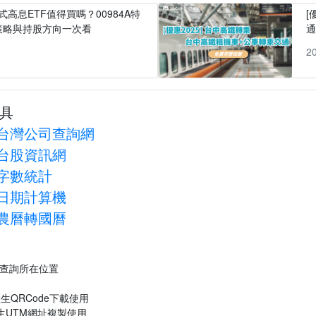
式高息ETF值得買嗎？00984A特
[
策略與持股方向一次看
1
2
具
台灣公司查詢網
台股資訊網
字數統計
日期計算機
農曆轉國曆
P查詢所在位置
生QRCode下載使用
生UTM網址複製使用