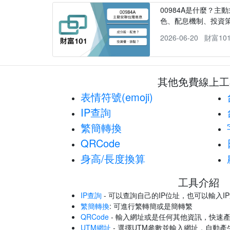
00984A是什麼？主動
色、配息機制、投資
2026-06-20
財富10
其他免費線上工
表情符號(emoji)
IP查詢
繁簡轉換
QRCode
身高/長度換算
工具介紹
IP查詢
- 可以查詢自己的IP位址，也可以輸入I
繁簡轉換
: 可進行繁轉簡或是簡轉繁
QRCode
- 輸入網址或是任何其他資訊，快速產
UTM網址
- 選擇UTM參數並輸入網址，自動產