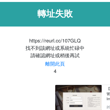
轉址失敗
https://reurl.cc/107GLQ
找不到該網址或系統忙碌中
請確認網址或稍後再試
離開此頁
4
【
號
I
2