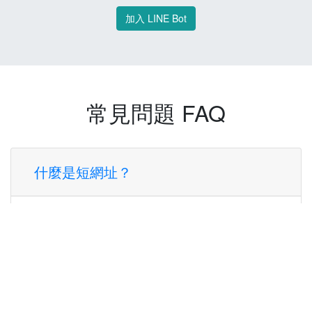
加入 LINE Bot
常見問題 FAQ
什麼是短網址？
短網址是一種將長網址轉換成簡短網址的服
務，讓您可以更方便地分享連結。
使用短網址有什麼好處？