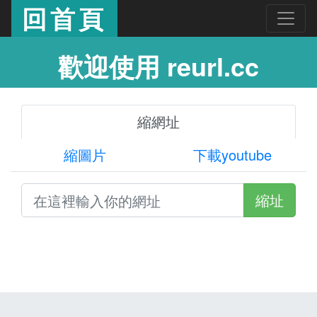
回首頁
歡迎使用 reurl.cc
縮網址
縮圖片
下載youtube
縮址