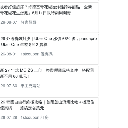
不被看好但超搭？肯德基青花椒從炸雞跨界甜點，全新
青花椒花生蛋撻」8月11日限時兩周開賣
026-08-07
敗家輝哥
026 外送省錢對決｜Uber One 漲價 66% 後，pandapro
s Uber One 年差 $912 實算
026-08-01
1stcoupon 優惠碼
新 27 年式 MG ZS 上市，換裝曜黑風格套件，搭配舊
新不用 60 萬元！
026-07-30
車主充電站
026 韓國自由行終極攻略｜首爾釜山濟州比較＋機票住
宿優惠碼，一篇搞定省萬元
026-07-29
1stcoupon 訂房