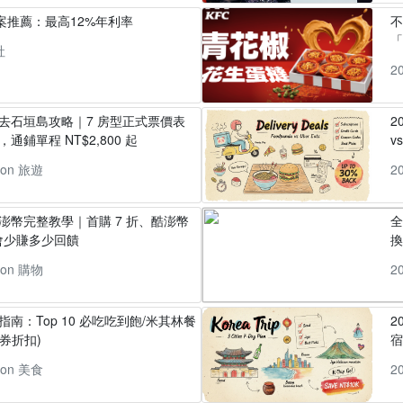
方案推薦：最高12%年利率
「
社
2
丸去石垣島攻略｜7 房型正式票價表
2
通鋪單程 NT$2,800 起
v
pon 旅遊
2
酷澎幣完整教學｜首購 7 折、酷澎幣
全
會少賺多少回饋
換
pon 購物
2
指南：Top 10 必吃吃到飽/米其林餐
2
券折扣)
pon 美食
2