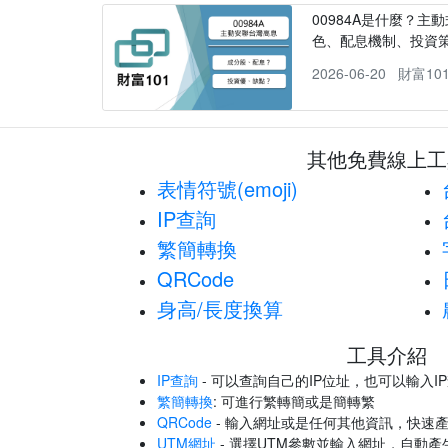
00984A是什麼？主動
色、配息機制、投資
2026-06-20
財富10
其他免費線上工
表情符號(emoji)
IP查詢
繁簡轉換
QRCode
身高/長度換算
工具介紹
IP查詢
- 可以查詢自己的IP位址，也可以輸入I
繁簡轉換
: 可進行繁轉簡或是簡轉繁
QRCode
- 輸入網址或是任何其他資訊，快速產
UTM網址
- 選擇UTM參數並輸入網址，自動產