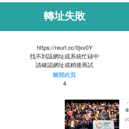
轉址失敗
https://reurl.cc/0jxv0Y
找不到該網址或系統忙碌中
請確認網址或稍後再試
離開此頁
4
「
2