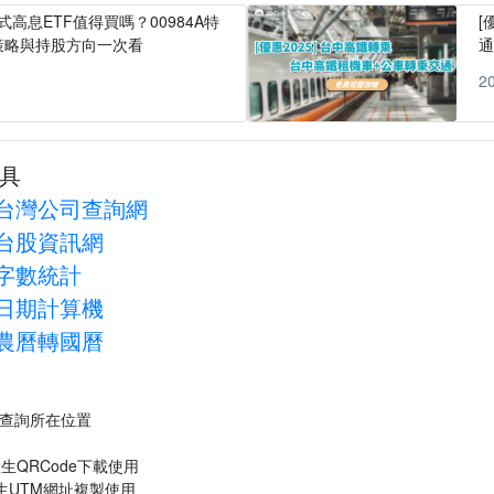
式高息ETF值得買嗎？00984A特
[
策略與持股方向一次看
1
2
具
台灣公司查詢網
台股資訊網
字數統計
日期計算機
農曆轉國曆
P查詢所在位置
生QRCode下載使用
生UTM網址複製使用