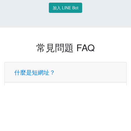
加入 LINE Bot
常見問題 FAQ
什麼是短網址？
短網址是一種將長網址轉換成簡短網址的服
務，讓您可以更方便地分享連結。
使用短網址有什麼好處？