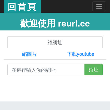
回首頁
歡迎使用 reurl.cc
縮網址
縮圖片
下載youtube
縮址