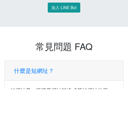
加入 LINE Bot
常見問題 FAQ
什麼是短網址？
短網址是一種將長網址轉換成簡短網址的服
務，讓您可以更方便地分享連結。
使用短網址有什麼好處？