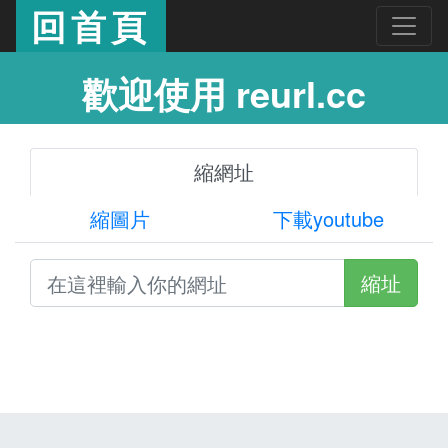
回首頁
歡迎使用 reurl.cc
縮網址
縮圖片
下載youtube
縮址