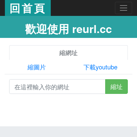
回首頁
歡迎使用 reurl.cc
縮網址
縮圖片
下載youtube
縮址