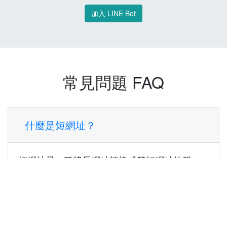
加入 LINE Bot
常見問題 FAQ
什麼是短網址？
短網址是一種將長網址轉換成簡短網址的服
務，讓您可以更方便地分享連結。
使用短網址有什麼好處？