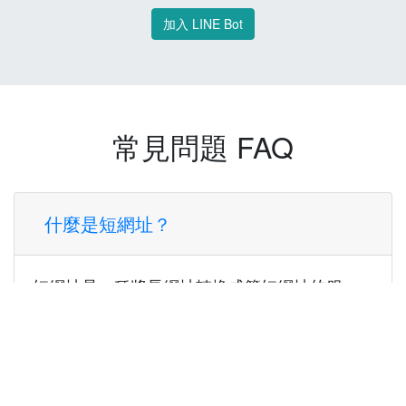
加入 LINE Bot
常見問題 FAQ
什麼是短網址？
短網址是一種將長網址轉換成簡短網址的服
務，讓您可以更方便地分享連結。
使用短網址有什麼好處？