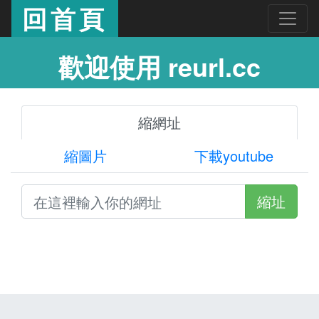
回首頁
歡迎使用 reurl.cc
縮網址
縮圖片
下載youtube
縮址