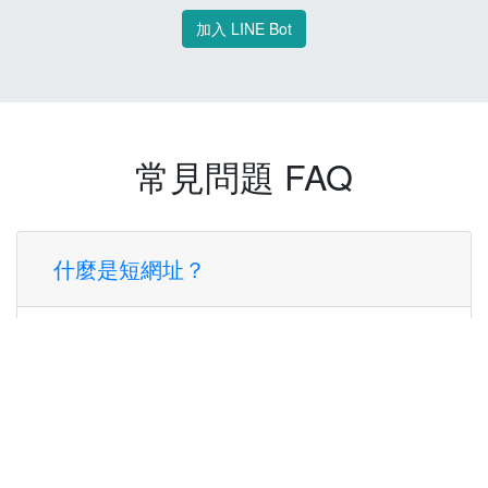
加入 LINE Bot
常見問題 FAQ
什麼是短網址？
短網址是一種將長網址轉換成簡短網址的服
務，讓您可以更方便地分享連結。
使用短網址有什麼好處？