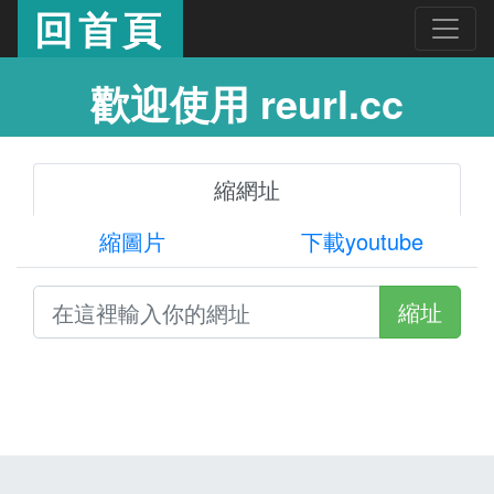
回首頁
歡迎使用 reurl.cc
縮網址
縮圖片
下載youtube
縮址