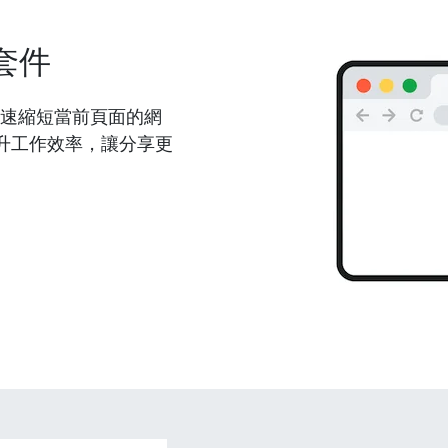
套件
能夠快速縮短當前頁面的網
升工作效率，讓分享更