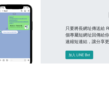
只要將長網址傳送給 Reu
個專屬短網址回傳給你
速縮短連結，讓分享
加入 LINE Bot
常見問題 FAQ