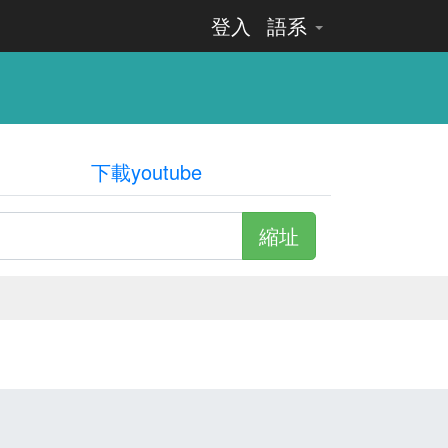
登入
語系
下載youtube
縮址