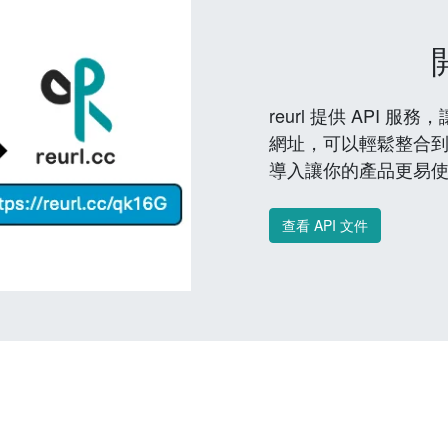
reurl 提供 API
網址，可以輕鬆整合
導入讓你的產品更易
查看 API 文件