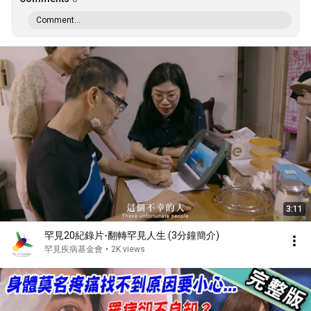
Comment...
3:11
罕見20紀錄片-翻轉罕見人生 (3分鐘簡介)
罕見疾病基金會
•
2K views