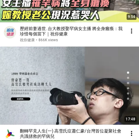
9:54
歷經前妻過世..台大教授娶罕病女主播 將全身癱瘓：我
珍惜每個當下｜祝你健康
祝你健康
•
866K views
17:48
翻轉罕見人生(一) 高雪氏症蕭仁豪/台灣首位凝聚社會
共識拯救的罕病兒