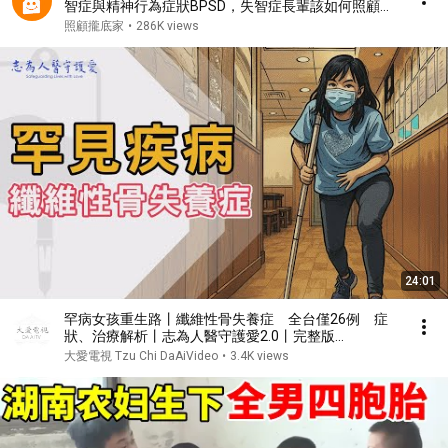
智症與精神行為症狀BPSD，失智症長輩該如何照顧？
ft.王用亨醫師
照顧攏底家
•
286K views
24:01
罕病女孩重生路丨纖維性骨失養症 全台僅26例 症
狀、治療解析丨志為人醫守護愛2.0丨完整版
20250426
大愛電視 Tzu Chi DaAiVideo
•
3.4K views