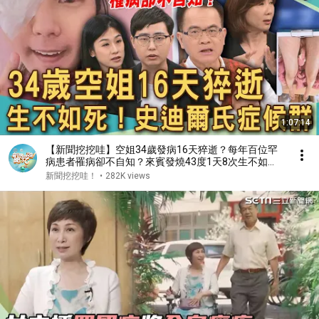
1:07:14
【新聞挖挖哇】空姐34歲發病16天猝逝？每年百位罕
病患者罹病卻不自知？來賓發燒43度1天8次生不如
死？到底什麼是史迪爾氏症？醫師解密多難被發現？｜
新聞挖挖哇！
•
282K views
20251024 來賓：蔡昀臻、洪素卿、梁惠雯、火雞哲