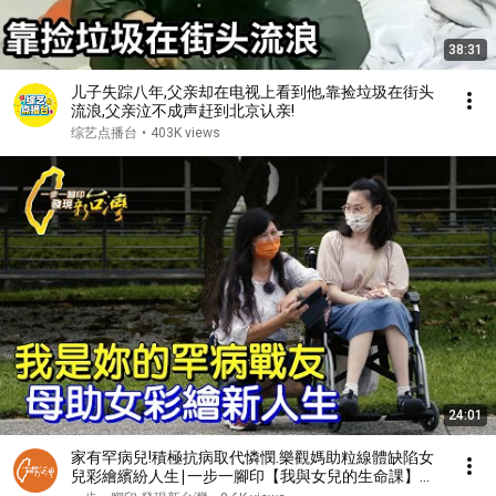
38:31
儿子失踪八年,父亲却在电视上看到他,靠捡垃圾在街头
流浪,父亲泣不成声赶到北京认亲!
综艺点播台
•
403K views
24:01
家有罕病兒!積極抗病取代憐憫.樂觀媽助粒線體缺陷女
兒彩繪繽紛人生∣一步一腳印【我與女兒的生命課】
20211003