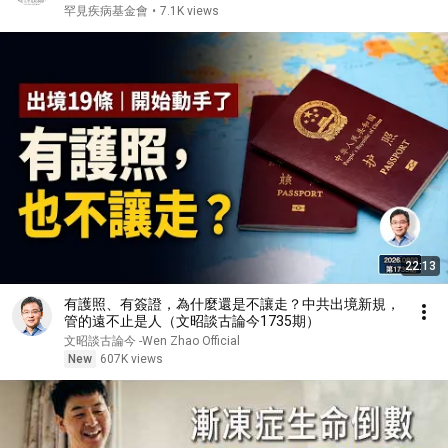
罕見疾病基金會
•
7.1K views
22:13
有護照、有簽證，為什麼還是不讓走？中共出境新規，
管的遠不止是人（文昭談古論今1735期）
文昭談古論今 -Wen Zhao Official
New
607K views