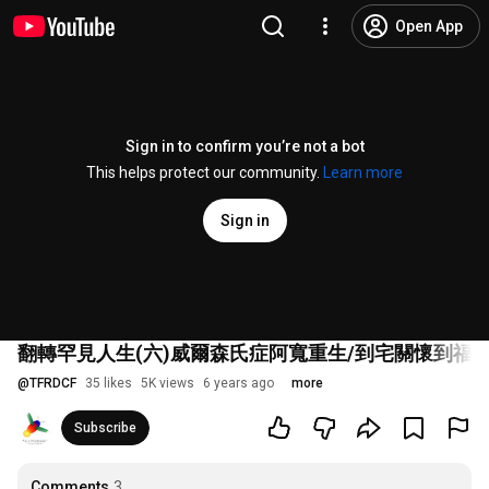
Open App
Sign in to confirm you’re not a bot
This helps protect our community.
Learn more
Sign in
翻轉罕見人生(六)威爾森氏症阿寬重生/到宅關懷到福
@
TFRDCF
35 likes
5K views
6 years ago
more
Subscribe
Comments
3