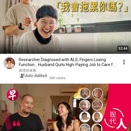
52:44
Researcher Diagnosed with ALS, Fingers Losing
Function... Husband Quits High-Paying Job to Care f...
真情部落格
Auto-dubbed
36K views