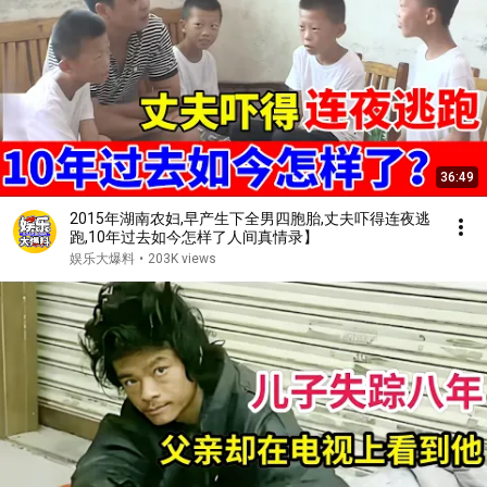
36:49
2015年湖南农妇,早产生下全男四胞胎,丈夫吓得连夜逃
跑,10年过去如今怎样了人间真情录】
娱乐大爆料
•
203K views