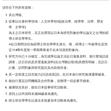
須符合下列所有資格：
具台灣籍。
從事以社會科學領域・人文科學領域(政治學、經濟學、法學、歷史
學、文學等)
為主之日本研究，且正在撰寫以日本為研究對象的學位論文之台灣的碩
博士班在學學生。
※赴日期間須仍為碩博士班在學學生身分。唯，碩博士一年級學生及預
定114學年度第一學期畢業者不在本項資助對象內。
研究方向已十分確定，為完成學位論文須赴日蒐集資料、進行實地訪談
調查，訪日目的及所需蒐集資料(在台灣難以取得)具體而明確，且訪日
計畫、訪問對象與研究題目及內容相符者。
具一定程度之語言能力(日語或英語)，在日本進行研究無溝通障礙者。
能自行選定訪問機構及合作對象，並辦理一切必要手續者。
健康狀況良好，能在日本從事研究活動者。
原則上以申請時未滿30歲者為優先。
碩士班在學學生以過去未曾參加本活動者為優先。