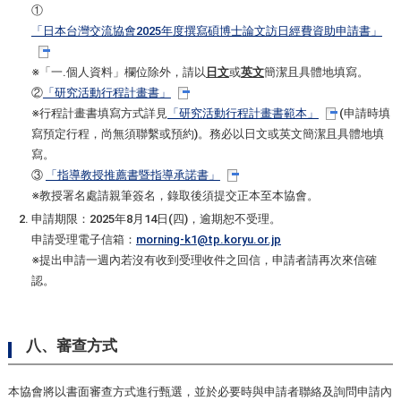
①
「日本台灣交流協會2025年度撰寫碩博士論文訪日經費資助申請書」
※「一.個人資料」欄位除外，請以
日文
或
英文
簡潔且具體地填寫。
②
「研究活動行程計畫書」
※行程計畫書填寫方式詳見
「研究活動行程計畫書範本」
(申請時填
寫預定行程，尚無須聯繫或預約)。務必以日文或英文簡潔且具體地填
寫。
③
「指導教授推薦書暨指導承諾書」
※教授署名處請親筆簽名，錄取後須提交正本至本協會。
申請期限：2025年8月14日(四)，逾期恕不受理。
申請受理電子信箱：
morning-k1@tp.koryu.or.jp
※提出申請一週內若沒有收到受理收件之回信，申請者請再次來信確
認。
八、審查方式
本協會將以書面審查方式進行甄選，並於必要時與申請者聯絡及詢問申請內