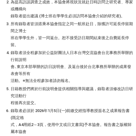
為提高訪談調查之成效，本協會將視狀況就赴日時訪問之研究者、專家
或機構向
錄取者提出建議 (博士班在學學生必須訪問本協會介紹的研究者)。
所有錄取者皆須搭乘本協會指定之同一航班赴日，除獲許可延長停留期
間之博士
班在學學生外，皆一同返台。恕不接受訪日期間結束後之自費延長停
留。
錄取者須全程參加於公益財團法人日本台灣交流協會台北事務所舉辦的
行前說明
會､東京本部舉辦的訪日說明會、及返台後於台北事務所舉辦的成果發
表會等所有
活動。※無法全程參加者請勿報名。
日籍教授們將於行前說明會提供相關指導與建議，錄取者須修改訪日研
究活動行
程後再次提交。
錄取者必須於 2026年1月5日(一)前繳交經指導教授簽名之成果報告書
(既定格
式，A4用紙2～3頁，使用中文或日文書寫)予本協會。報告書之版權歸
屬本協會