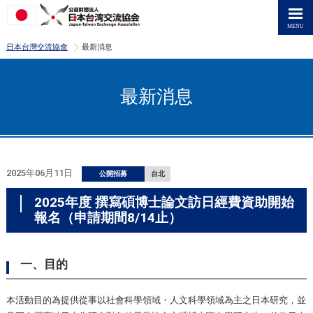
>
日本台灣交流協會
最新消息
最新消息
2025年06月11日
公開招募
台北
2025年度 撰寫碩博士論文訪日經費資助開始
報名（申請期間8/14止）
一、目的
本活動目的為提供從事以社會科學領域・人文科學領域為主之日本研究，並