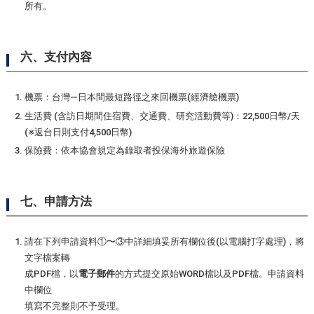
所有。
六、支付內容
機票：台灣—日本間最短路徑之來回機票(經濟艙機票)
生活費 (含訪日期間住宿費、交通費、研究活動費等)：22,500日幣/天
(※返台日則支付4,500日幣)
保險費：依本協會規定為錄取者投保海外旅遊保險
七、申請方法
請在下列申請資料①〜③中詳細填妥所有欄位後(以電腦打字處理)，將
文字檔案轉
成PDF檔，以
電子郵件
的方式提交原始WORD檔以及PDF檔。申請資料
中欄位
填寫不完整則不予受理。