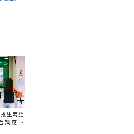
國推生兩胎
台灣應學
根本沒用