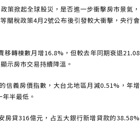
」政策掀起全球股災，是否進一步衝擊房市景氣，
等關稅政策4月2號公布後引發較大衝擊，央行
移轉棟數月增16.8%，但較去年同期衰退21.0
%，顯示房市交易持續降溫。
信義房價指數，大台北地區月減0.51%，年增3
近一年半最低。
房貸316億元，占五大銀行新增貸款的38.58