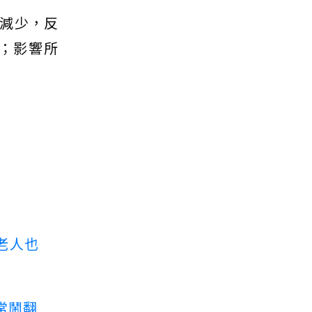
減少，反
；影響所
老人也
常鬧翻