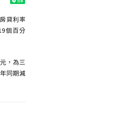
房貸利率
19個百分
億元，為三
去年同期減