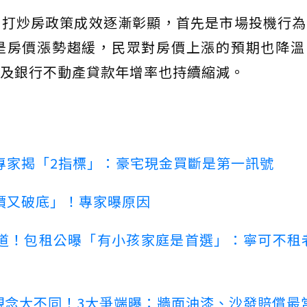
的打炒房政策成效逐漸彰顯，首先是市場投機行為
是房價漲勢趨緩，民眾對房價上漲的預期也降溫
及銀行不動產貸款年增率也持續縮減。
專家揭「2指標」：豪宅現金買斷是第一訊號
價又破底」！專家曝原因
道！包租公曝「有小孩家庭是首選」：寧可不租
客觀念大不同！3大爭端曝：牆面油漆、沙發賠償最