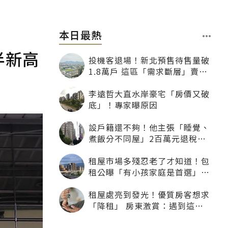
本日最熱
半新高
投機客退場！新北預售待售量破
1.8萬戶 這區「需求斷層」賣壓
最大
李遠哲大直水岸豪宅「房價又破
底」！專家曝原因
設戶籍還不夠！他主張「睡覺、
煮飯分不同屋」2百萬元退稅照
樣沒了
租屋市場多殘忍老了才知道！包
租公曝「有小孩家庭是首選」：
寧可不租老人也別自找麻煩
租屋處亮到發光！優質房客想求
「降租」 房東激賞：遇到這種
一定降