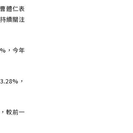
曹體仁表
會持續關注
8%，今年
.28%，
%，較前一