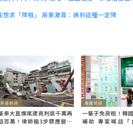
客想求「降租」 房東激賞：遇到這種一定降
房產新訊
房產新訊
基泰大直爛尾建商判退千萬再
一輩子免房租！韓
賠百萬！律師揭3步驟應變：
補助 專家喊話「
快通知銀行止付搶救自備款
習」：社宅僅打8折