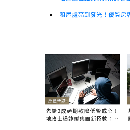
租屋處亮到發光！優質房
房產新訊
先給2成頭期款降低警戒心！
地政士曝詐騙集團新招數：偷
辦抵押房屋恐難救