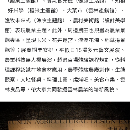
（蔬果主題館）、養氣食光機（健康生活館）、知稻
˙好米學（稻米主題館）、大菜市（雲林產銷館）、
漁牧未來式（漁牧主題館）、農村美術館（設計美學
館）表現農業主題。此外，周邊農田也規畫為農業景
觀專區，呈現玉米、花卉迷宮、浪漫花海、稻草捲景
觀等；展覽期間安排，平假日15場多元藝文展演、
農業科技無人機展演，超過百場體驗課程規劃，從料
理課程認識在地食材應用，農學體驗農廢創作、生態
觀察，大地餐桌、料理比賽、燒烤吧、美食市集、雲
林良品等，帶大家共同發掘雲林農業的嶄新風貌。