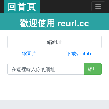
回首頁
歡迎使用 reurl.cc
縮網址
縮圖片
下載youtube
縮址