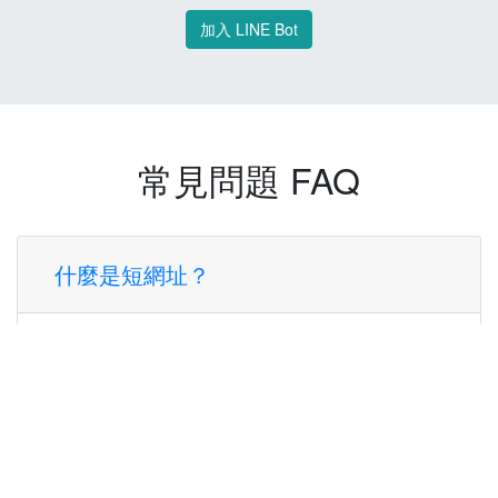
加入 LINE Bot
常見問題 FAQ
什麼是短網址？
短網址是一種將長網址轉換成簡短網址的服
務，讓您可以更方便地分享連結。
使用短網址有什麼好處？