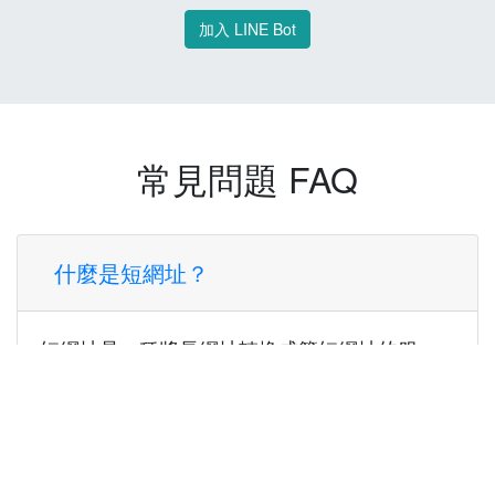
加入 LINE Bot
常見問題 FAQ
什麼是短網址？
短網址是一種將長網址轉換成簡短網址的服
務，讓您可以更方便地分享連結。
使用短網址有什麼好處？