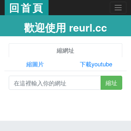
回首頁
歡迎使用 reurl.cc
縮網址
縮圖片
下載youtube
縮址