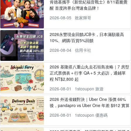
肯德基攜手《新世紀福音戰士》8/11霸脆覺
醒 首度跨界台灣速食品牌！
2026-08-05
敗家輝哥
2026永豐現金回饋JCB卡，日本滿額最高
10%、網購/百貨5%回饋
2026-08-04
信用卡社
2026 基隆搭八重山丸去石垣島攻略｜7 房型
正式票價表＋行李 QA＋5 大必訪，通鋪單
程 NT$2,800 起
2026-08-01
1stcoupon 旅遊
2026 外送省錢對決｜Uber One 漲價 66%
後，pandapro vs Uber One 年差 $912 實算
2026-08-01
1stcoupon 優惠碼