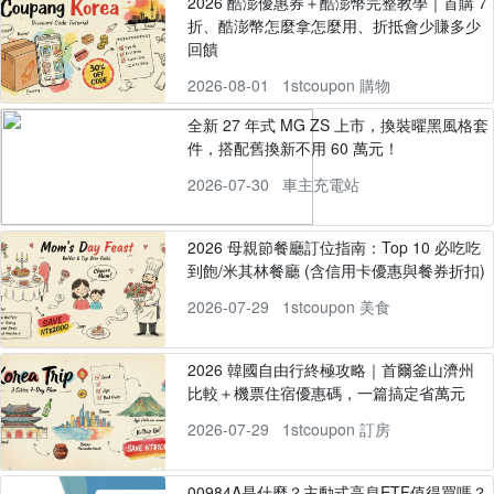
2026 酷澎優惠券＋酷澎幣完整教學｜首購 7
折、酷澎幣怎麼拿怎麼用、折抵會少賺多少
回饋
2026-08-01
1stcoupon 購物
全新 27 年式 MG ZS 上市，換裝曜黑風格套
件，搭配舊換新不用 60 萬元！
2026-07-30
車主充電站
2026 母親節餐廳訂位指南：Top 10 必吃吃
到飽/米其林餐廳 (含信用卡優惠與餐券折扣)
2026-07-29
1stcoupon 美食
2026 韓國自由行終極攻略｜首爾釜山濟州
比較＋機票住宿優惠碼，一篇搞定省萬元
2026-07-29
1stcoupon 訂房
00984A是什麼？主動式高息ETF值得買嗎？