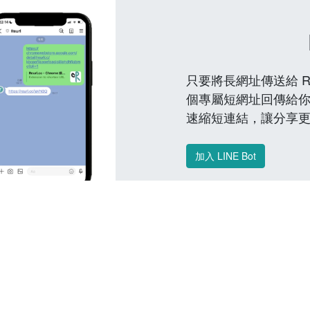
只要將長網址傳送給 Reu
個專屬短網址回傳給你
速縮短連結，讓分享
加入 LINE Bot
常見問題 FAQ