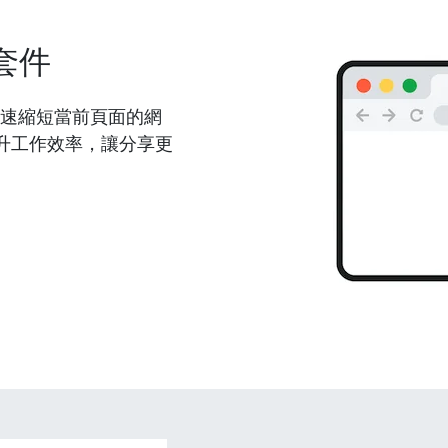
套件
能夠快速縮短當前頁面的網
升工作效率，讓分享更