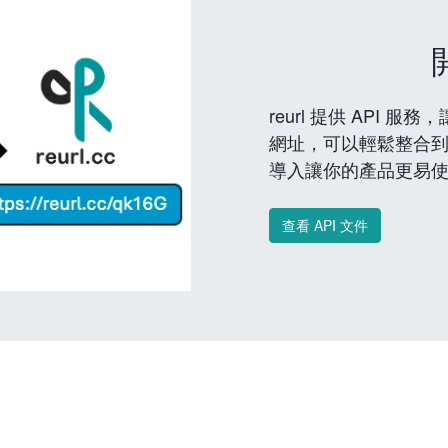
reurl 提供 API
網址，可以輕鬆整合
導入讓你的產品更易
查看 API 文件