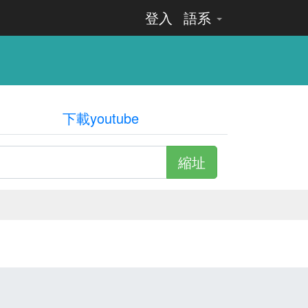
登入
語系
下載youtube
縮址