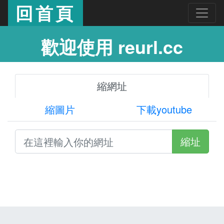
回首頁
歡迎使用 reurl.cc
縮網址
縮圖片
下載youtube
縮址