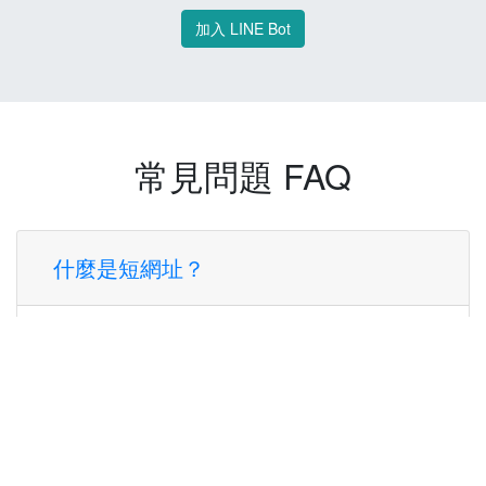
加入 LINE Bot
常見問題 FAQ
什麼是短網址？
短網址是一種將長網址轉換成簡短網址的服
務，讓您可以更方便地分享連結。
使用短網址有什麼好處？