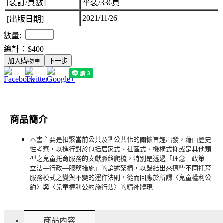
[裝訂/頁數]
平裝/336頁
2021/11/26
[出版日期]
數量:
總計：
$400
加入購物車
下一步
商品簡介
本書主要是扣緊當前公共及準公共化的關懷旨趣出發，藉由歷史
性考察，以進行對於包括居家式、社區式、機構式抑或是其他類
型之兒童托育服務的文獻脈絡爬梳，特別是透過「理念—政策—
立法—行政—服務措施」的論述架構，以歸結出來這些不同托育
服務模式之變與不變的運作法則，從而回應於所謂〈兒童權利公
約〉與〈兒童權利公約施行法〉的精神體現
商品內容