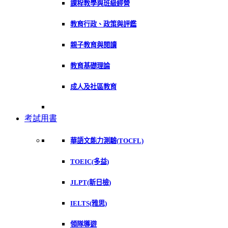
課程教學與班級經營
教育行政、政策與評鑑
親子教育與閱讀
教育基礎理論
成人及社區教育
考試用書
華語文能力測驗(TOCFL)
TOEIC(多益)
JLPT(新日檢)
IELTS(雅思)
領隊導遊