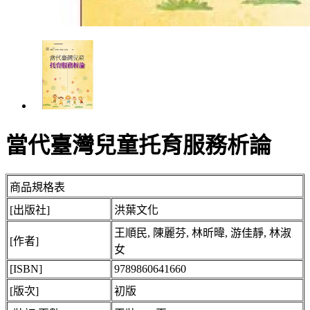
當代臺灣兒童托育服務析論
商品規格表
[出版社]
洪葉文化
王順民, 陳麗芬, 林昕暐, 游佳靜, 林淑
[作者]
女
[ISBN]
9789860641660
[版次]
初版