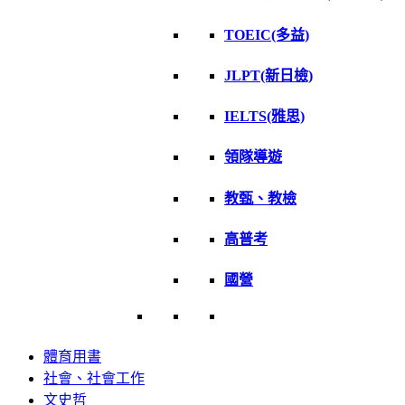
TOEIC(多益)
JLPT(新日檢)
IELTS(雅思)
領隊導遊
教甄、教檢
高普考
國營
體育用書
社會、社會工作
文史哲