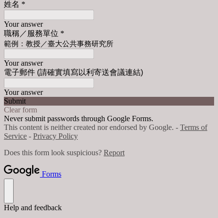
姓名
*
Your answer
職稱／服務單位
*
範例：教授／臺大公共事務研究所
Your answer
電子郵件 (請確實填寫以利寄送會議連結)
Your answer
Submit
Clear form
Never submit passwords through Google Forms.
This content is neither created nor endorsed by Google. -
Terms of
Service
-
Privacy Policy
Does this form look suspicious?
Report
Forms
Help and feedback