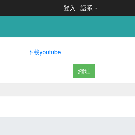
登入
語系
下載youtube
縮址