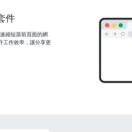
套件
能夠快速縮短當前頁面的網
升工作效率，讓分享更