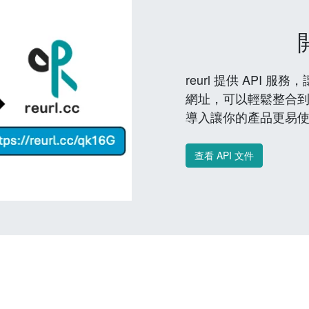
reurl 提供 API
網址，可以輕鬆整合
導入讓你的產品更易
查看 API 文件