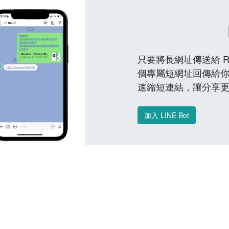
只要將長網址傳送給 Reu
個專屬短網址回傳給你
速縮短連結，讓分享
加入 LINE Bot
常見問題 FAQ