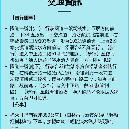
交通資訊
【自行開車】
國道一號(北上)：行駛國道一號朝淡水／五股方向前
進，下33-五股出口下交流道，沿著
疏洪北路前進，右
轉成泰路三段/103縣道，沿著103縣道前進，上台2乙
線交流道朝淡水方向前進，沿著台2乙線直行，【步
行】進入中正路二段51巷(管制區)，【步行】至觀海
後沿著「漁人碼頭／淡水漁人舞台」方向即可抵達。
國道一號(南下)：行駛台2線往淡水方向沿淡金公路行
駛，右轉後洲路一段(台2乙線)，沿後洲路一段前進，
左轉濱海路三段後，接著右轉中正路二段，沿著中正
路二段前進，【步行】進入中正路二段51巷(管制
區) ，【步行】至觀海後沿著「漁人碼頭／淡水漁人舞
台」方向即可抵達。
【公車】
搭乘【指南客運880公車】 (樹林站→新市站)至「輕軌
紅樹林站」下車，接輕軌於「輕軌淡水漁人碼頭站」
下車。