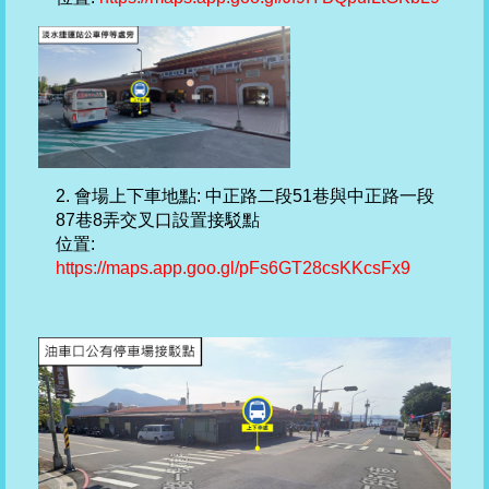
2. 會場上下車地點: 中正路二段51巷與中正路一段
87巷8弄交叉口設置接駁點
位置:
https://maps.app.goo.gl/pFs6GT28csKKcsFx9