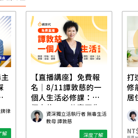
場主
【直播講座】免費報
打
踩
名｜8/11譚敦慈的一
修
職
個人生活必修課：一
居
個人住，五件事要先
金牌律
資深獨立活執行者 無毒生活
想清楚！
教母 譚敦慈
NT$
了解
深度了解
原價
N