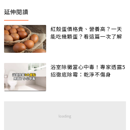
延伸閱讀
紅殼蛋價格貴、營養高？一天
能吃幾顆蛋？看這篇一次了解
浴室除黴當心中毒！專家透露5
招徹底除霉：乾淨不傷身