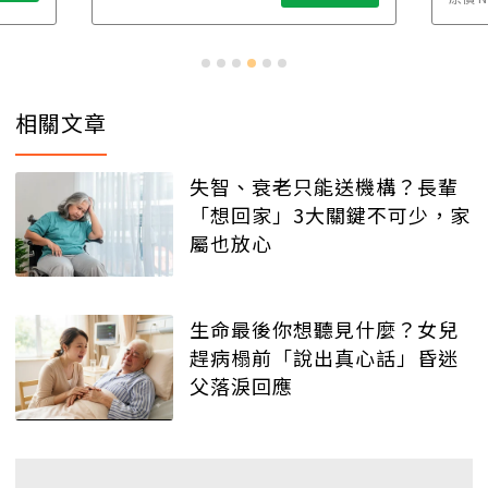
相關文章
失智、衰老只能送機構？長輩
「想回家」3大關鍵不可少，家
屬也放心
生命最後你想聽見什麼？女兒
趕病榻前「說出真心話」昏迷
父落淚回應