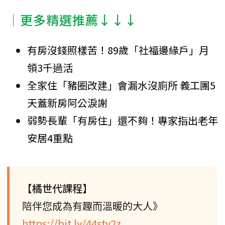
│更多精選推薦↓↓↓
有房沒錢照樣苦！89歲「社福邊緣戶」月
領3千過活
全家住「豬圈改建」會漏水沒廁所 義工團5
天蓋新房阿公淚謝
弱勢長輩「有房住」還不夠！專家指出老年
安居4重點
【橘世代課程】
陪伴您成為有趣而溫暖的大人》
https://bit.ly/44stv2z