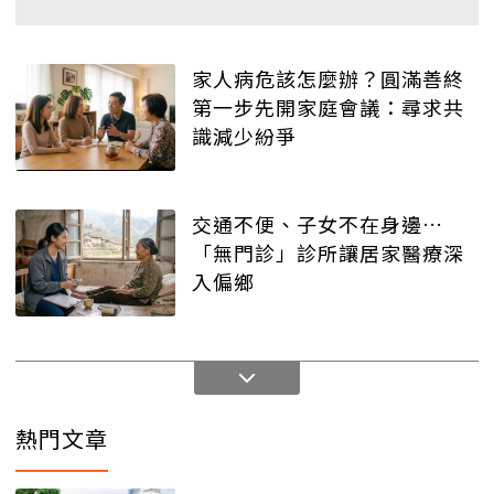
家人病危該怎麼辦？圓滿善終
第一步先開家庭會議：尋求共
識減少紛爭
交通不便、子女不在身邊…
「無門診」診所讓居家醫療深
入偏鄉
熱門文章