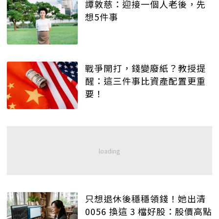
譚敦慈：迎接一個人老後，先
想5件事
戰爭開打，錢變廢紙？教授提
醒：這三件事比資產配置更重
要！
只想退休後穩穩領錢！她出清
0056 換這 3 檔好股：股價高點